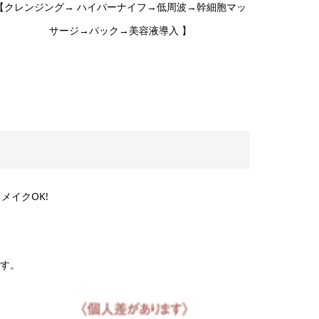
【クレンジング→ ハイパーナイフ→低周波→幹細胞マッ
サージ→パック→美容液導入 】
メイクOK!
す。