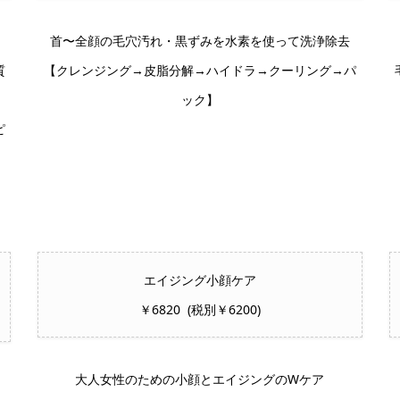
首〜全顔の毛穴汚れ・黒ずみを水素を使って洗浄除去
質
【クレンジング→皮脂分解→ハイドラ→クーリング→パ
ック】
ピ
エイジング小顔ケア
￥6820 (税別￥6200)
大人女性のための小顔とエイジングのWケア