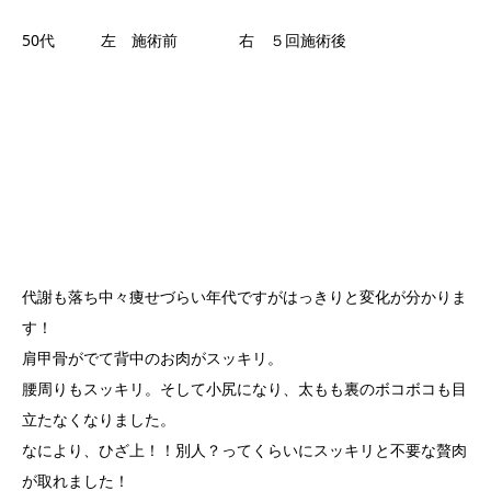
50代 左 施術前 右 ５回施術後
代謝も落ち中々痩せづらい年代ですがはっきりと変化が分かりま
す！
肩甲骨がでて背中のお肉がスッキリ。
腰周りもスッキリ。そして小尻になり、太もも裏のボコボコも目
立たなくなりました。
なにより、ひざ上！！別人？ってくらいにスッキリと不要な贅肉
が取れました！